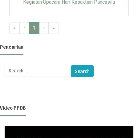
Kegiatan Upacara Hari Kesaktian Pancasila
«
‹
1
›
»
Pencarian
Video PPDB