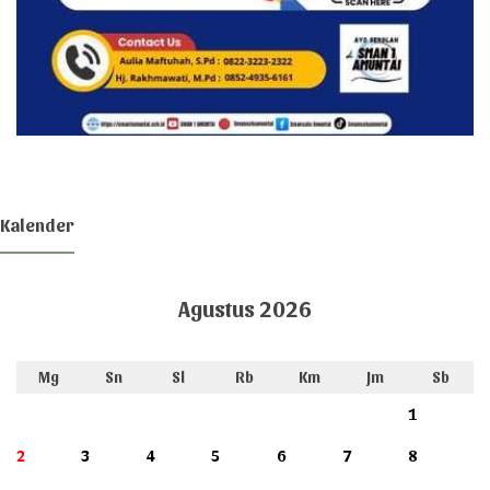
Kalender
Agustus 2026
Mg
Sn
Sl
Rb
Km
Jm
Sb
1
2
3
4
5
6
7
8