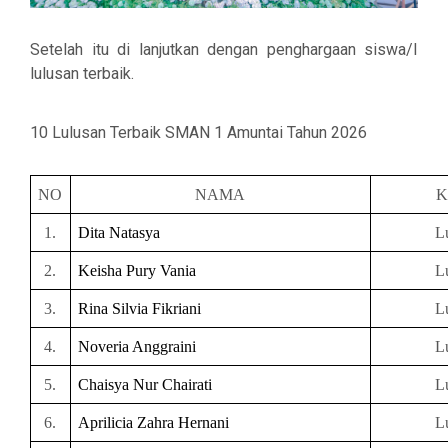
Setelah itu di lanjutkan dengan penghargaan siswa/I
lulusan terbaik.
10 Lulusan Terbaik SMAN 1 Amuntai Tahun 2026
NO
NAMA
K
1.
Dita Natasya
L
2.
Keisha Pury Vania
L
3.
Rina Silvia Fikriani
L
4.
Noveria Anggraini
L
5.
Chaisya Nur Chairati
L
6.
Aprilicia Zahra Hernani
L