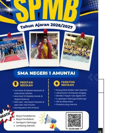
Tempat/Tanggal
Bukti Prestasi
Kegiatan
18-21 Maret 2024 M
di Mesjid Sabilal
Muttadin Sungai