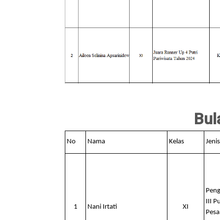
Bul
No
Nama
Kelas
Jenis
Peng
III 
1
Nani Irtati
XI
Pesa