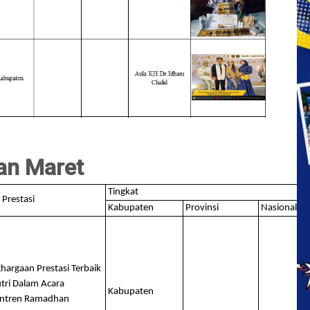
an Maret
Tingkat
 Prestasi
Kabupaten
Provinsi
Nasional
hargaan Prestasi Terbaik
Putri Dalam Acara
Kabupaten
ntren Ramadhan