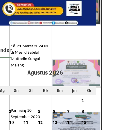
Malang
18-21 Maret 2024 M
ender
di Mesjid Sabilal
Muttadin Sungai
Malang
Agustus 2026
Mg
Sn
Sl
Rb
Km
Jm
Sb
1
Paringin, 10
3
4
5
6
7
8
September 2023
10
11
12
13
14
15