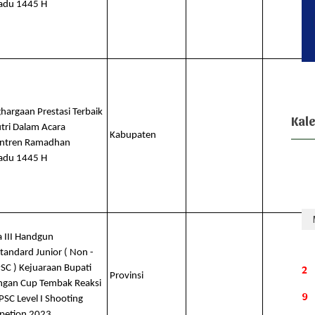
adu 1445 H
hargaan Prestasi Terbaik
Kal
Putri Dalam Acara
Kabupaten
ntren Ramadhan
adu 1445 H
a III Handgun
Standard Junior ( Non -
SC ) Kejuaraan Bupati
2
Provinsi
ngan Cup Tembak Reaksi
9
PSC Level I Shooting
petion 2023