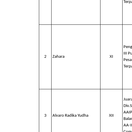
Terp
Peng
III 
2
Zahara
XI
Pesa
Terp
Juar
Div.
AAIP
3
Alvaro Radika Yudha
XII
Bala
AA-I
Com