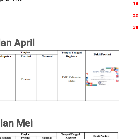
16
23
30
an April
lan Mei