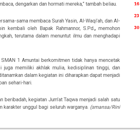
16
baca, dengarkan dan hormati mereka,” tambah beliau.
23
n bersama-sama membaca
Surah Yasin, Al-Waqi’ah, dan Al-
30
pin kembali oleh
Bapak Rahmannor, S.Pd.
,
memohon
ngkah, terutama dalam menuntut ilmu dan menghadapi
, SMAN 1 Amuntai berkomitmen tidak hanya mencetak
juga memiliki akhlak mulia, kedisiplinan tinggi, dan
g ditanamkan dalam kegiatan ini diharapkan dapat menjadi
an sehari-hari.
 beribadah, kegiatan Jum’at Taqwa menjadi salah satu
 karakter unggul bagi seluruh warganya.
(smansa/Rini