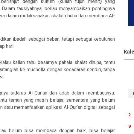
 berlanjut dengan
kultum (kuliah tujuh menit
)
yang
Dalam tausiyahnya, beliau menyampaikan pentingnya
ya dalam melaksanakan shalat dhuha dan membaca Al-
adikan ibadah sebagai beban, tetapi sebagai kebutuhan
p hari.
Kal
Kalau kalian tahu besarnya pahala shalat dhuha, tentu
atanglah ke musholla dengan kesadaran sendiri, tanpa
ya.
ngnya
tadarus Al-Qur’an
dan adab dalam membacanya.
ntu teman yang masih belajar, sementara yang belum
 atau memanfaatkan aplikasi Al-Qur’an digital sebagai
2
9
Kalau belum bisa membaca dengan baik, bisa belajar