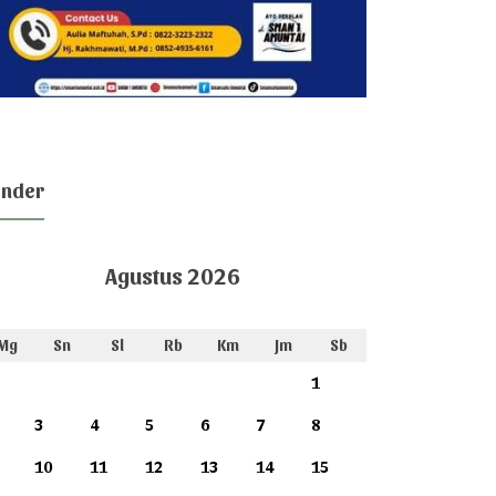
ender
Agustus 2026
Mg
Sn
Sl
Rb
Km
Jm
Sb
1
3
4
5
6
7
8
10
11
12
13
14
15