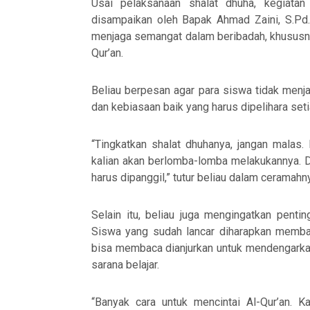
Usai pelaksanaan shalat dhuha, kegiatan
disampaikan oleh
Bapak Ahmad Zaini, S.Pd.
menjaga semangat dalam beribadah, khususn
Qur’an.
Beliau berpesan agar para siswa tidak menj
dan kebiasaan baik yang harus dipelihara setia
“Tingkatkan shalat dhuhanya, jangan malas. 
kalian akan berlomba-lomba melakukannya. D
harus dipanggil,” tutur beliau dalam ceramahn
Selain itu, beliau juga mengingatkan penti
Siswa yang sudah lancar diharapkan memba
bisa membaca dianjurkan untuk mendengarkan
sarana belajar.
“Banyak cara untuk mencintai Al-Qur’an. 